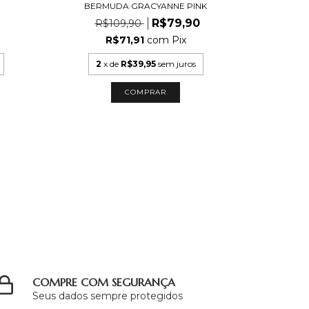
BERMUDA GRACYANNE PINK
BERM
R$79,90
R$109,90
R$
R$71,91
com
Pix
2
x de
R$39,95
sem juros
COMPRAR
COMPRE COM SEGURANÇA
Seus dados sempre protegidos