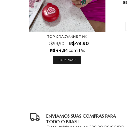
L MARINHO
B
ix
uros
TOP GRACYANNE PINK
R$49,90
R$99,90
R$44,91
com
Pix
COMPRAR
ENVIAMOS SUAS COMPRAS PARA
TODO O BRASIL