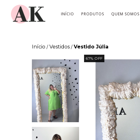
INÍCIO
PRODUTOS
QUEM SOMOS
Início
Vestidos
Vestido Júlia
/
/
67
%
OFF